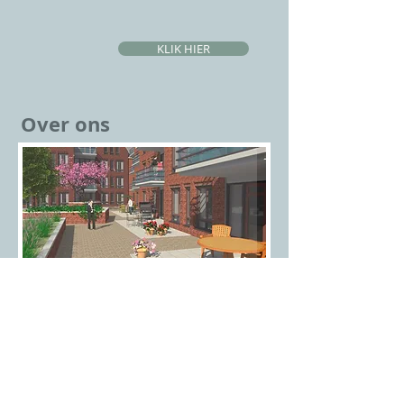
KLIK HIER
Over ons
Van droom naar realisatie
Sinds 2008 heeft B&V Ontwikkeling BV
ervaring in het herontwikkelen
van binnenstedelijke en buitenstedelijke
locties. Wij zijn zeer gedreven in het
vinden van creatieve oplossingen op
diverse locties.